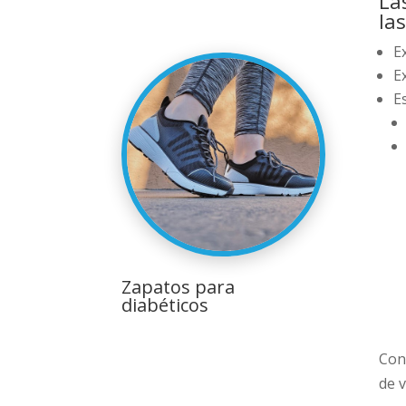
La
las
E
E
E
Zapatos para
diabéticos
Con
de 