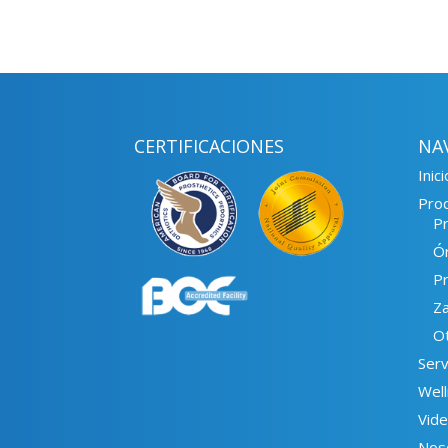
CERTIFICACIONES
NA
Inici
Pro
Pr
Ór
Pr
Za
O
Serv
Wel
Vid
Nos