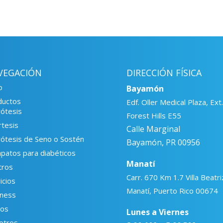
VEGACIÓN
DIRECCIÓN FÍSICA
o
Bayamón
ductos
Edf. Oller Medical Plaza, Ext.
ótesis
Forest Hills E55
tesis
Calle Marginal
ótesis de Seno o Sostén
Bayamón, PR 00956
patos para diabéticos
Manatí
tros
Carr. 670 Km 1.7 Villa Beatri
icios
Manatí, Puerto Rico 00674
lness
eos
Lunes a Viernes
otros