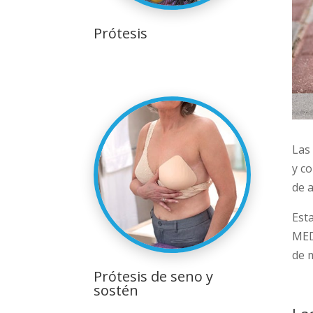
Prótesis
Las
y c
de 
Est
MED
de m
Prótesis de seno y
sostén