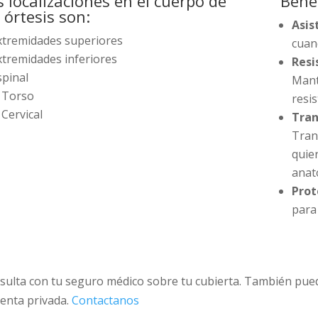
s localizaciones en el cuerpo de
Benef
 órtesis son:
Asis
xtremidades superiores
cuan
xtremidades inferiores
Resi
spinal
Mant
Torso
resi
Cervical
Tran
Tran
quie
anat
Prot
para
sulta con tu seguro médico sobre tu cubierta. También pued
venta privada.
Contactanos