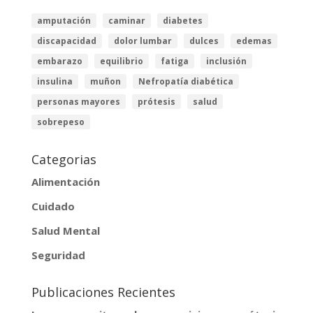
amputación
caminar
diabetes
discapacidad
dolor lumbar
dulces
edemas
embarazo
equilibrio
fatiga
inclusión
insulina
muñon
Nefropatía diabética
personas mayores
prótesis
salud
sobrepeso
Categorias
Alimentación
Cuidado
Salud Mental
Seguridad
Publicaciones Recientes