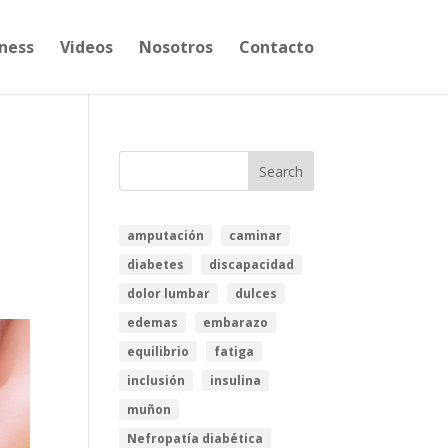
ness
Videos
Nosotros
Contacto
amputación
caminar
diabetes
discapacidad
dolor lumbar
dulces
edemas
embarazo
equilibrio
fatiga
inclusión
insulina
muñon
Nefropatía diabética