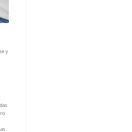
se y
idas
tro
ñas