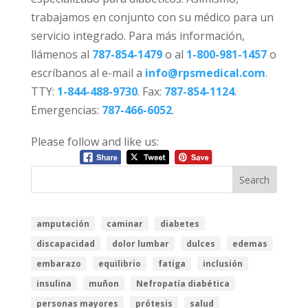
trabajamos en conjunto con su médico para un
servicio integrado. Para más información,
llámenos al
787-854-1479
o al
1-800-981-1457
o
escríbanos al e-mail a
info@rpsmedical.com
.
TTY:
1-844-488-9730
. Fax:
787-854-1124
.
Emergencias:
787-466-6052
.
Please follow and like us:
amputación
caminar
diabetes
discapacidad
dolor lumbar
dulces
edemas
embarazo
equilibrio
fatiga
inclusión
insulina
muñon
Nefropatía diabética
personas mayores
prótesis
salud