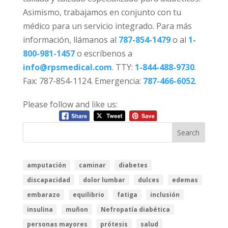
Asimismo, trabajamos en conjunto con tu
médico para un servicio integrado. Para más
información, llámanos al
787-854-1479
o al
1-
800-981-1457
o escríbenos a
info@rpsmedical.com
. TTY:
1-844-488-9730
.
Fax: 787-854-1124. Emergencia:
787-466-6052
.
Please follow and like us:
amputación
caminar
diabetes
discapacidad
dolor lumbar
dulces
edemas
embarazo
equilibrio
fatiga
inclusión
insulina
muñon
Nefropatía diabética
personas mayores
prótesis
salud